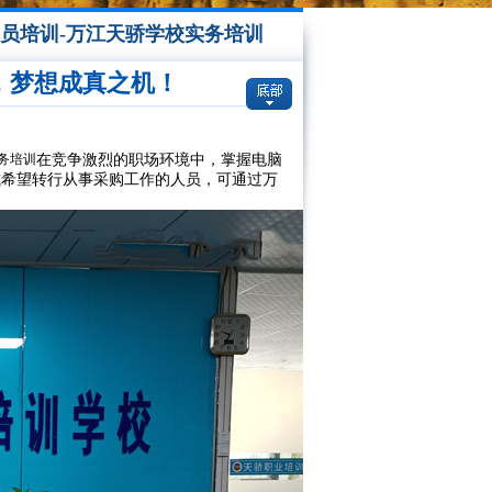
员培训-万江天骄学校实务培训
首页
>
新闻中心
>
天骄资讯
，梦想成真之机！
在竞争激烈的职场环境中，掌握电脑
务培训
或希望转行从事采购工作的人员，可通过万